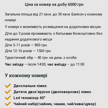
Ціна за номер на добу 6000 грн
Загальна площа від 21 кв.м. до 30 кв.м. Балкон у кожному
номері.
У номері є можливість розміщення на додаткових місцях.
Діти до 3 років проживають з батьками безкоштовно без
надання додаткового місця
Діти 3-11 років — 800 грн.
Діти 12-16 років — 1500 грн.
Туристичний збір – 40 грн. на день з особи.
Час заїзду
– після 14:00,
час виїзду
– до 11:00
У кожному номері
Двоспальне ліжко
Дитяче двох’ярусне (двоповерхове) ліжко
Led телевізор 40''
Чайний набір(чайник, чашки, чай/кава/цукор)