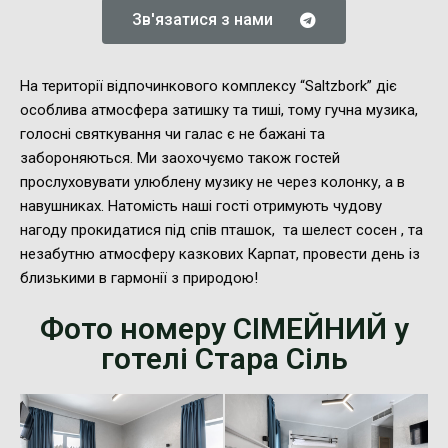
Зв'язатися з нами
На території відпочинкового комплексу “Saltzbork” діє
особлива атмосфера затишку та тиші, тому гучна музика,
голосні святкування чи галас є не бажані та
забороняються. Ми заохочуємо також гостей
прослуховувати улюблену музику не через колонку, а в
навушниках. Натомість наші гості отримують чудову
нагоду прокидатися під спів пташок, та шелест сосен , та
незабутню атмосферу казкових Карпат, провести день із
близькими в гармонії з природою!
Фото номеру СІМЕЙНИЙ у
готелі Стара Сіль