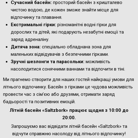
Сучасний басейн:
просторий басейн з кришталево
чистою водою, де кожен зможе знайти місце для
відпочинку та плавання.
Екстримальні гірки:
різноманітні водні гірки для
дорослих та дітей, які подарують незабутні емоції та
заряд адреналіну.
Дитяча зона:
спеціально обладнана зона для
маленьких відвідувачів з безпечними гірками.
Зручні шезлонги та парасольки:
можливість
насолодитися сонячними ваннами та відпочити в тіні.
Ми прагнемо створити для наших гостей найкращі умови для
літнього відпочинку. Басейн з гірками це чудова можливість
провести час з сім’єю або друзями, отримати заряд
бадьорості та позитивних емоцій.
Літній басейн «Saltzbork» працює щодня з 10:00 до
20:00.
Запрошуємо вас відвідати літній басейн «Saltzbork» та
відчути справжню насолоду від літнього відпочинку!